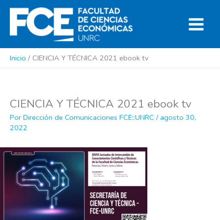
Ir
al
contenido
Inicio
CIENCIA Y TÉCNICA 2021 ebook tv
CIENCIA Y TÉCNICA 2021 ebook tv
Por
Dirección de Comunicaciones FCE::UNRC
/
agosto 30,
2022