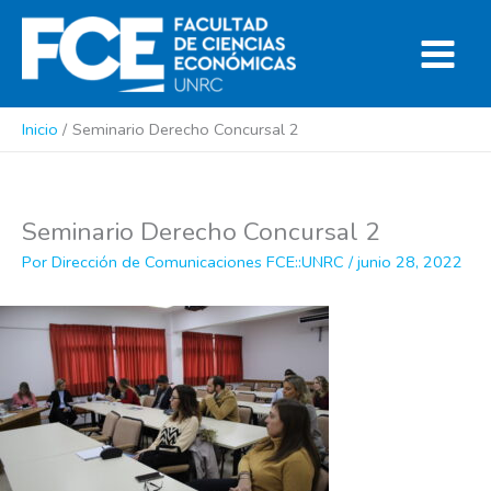
Ir
al
contenido
Inicio
Seminario Derecho Concursal 2
Seminario Derecho Concursal 2
Por
Dirección de Comunicaciones FCE::UNRC
/
junio 28, 2022