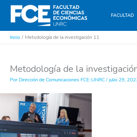
Ir
al
FACULTAD
contenido
Inicio
Metodología de la investigación 11
Metodología de la investigació
Por
Dirección de Comunicaciones FCE::UNRC
/
julio 29, 202