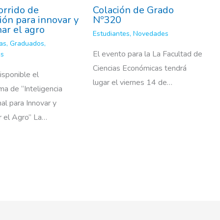
orrido de
Colación de Grado
ión para innovar y
Nº320
nar el agro
Estudiantes
,
Novedades
as
,
Graduados
,
El evento para la La Facultad de
es
Ciencias Económicas tendrá
isponible el
lugar el viernes 14 de…
a de “Inteligencia
al para Innovar y
r el Agro” La…