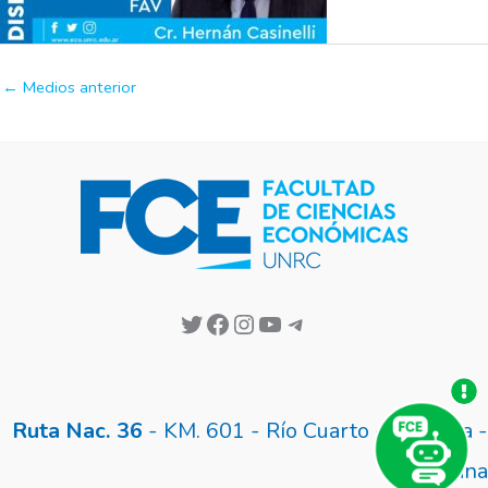
←
Medios anterior
Ruta Nac. 36
- KM. 601 - Río Cuarto - Córdoba -
Argentina