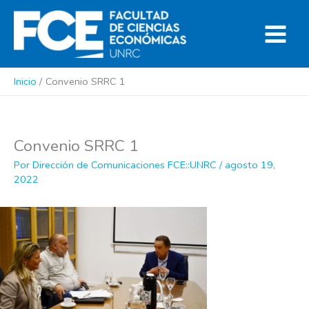
Ir
al
contenido
Inicio
Convenio SRRC 1
Convenio SRRC 1
Por
Dirección de Comunicaciones FCE::UNRC
/
agosto 19,
2022