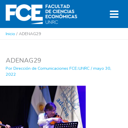
Ir
al
contenido
Inicio
ADENAG29
ADENAG29
Por
Dirección de Comunicaciones FCE::UNRC
/
mayo 30,
2022